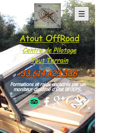
Atout OffRoad
Centre de Pilotage
Tou
t Te
rrain
+33.614.423.336
Formations et raids encadrés par un
moniteur diplômé d'État BPJEPS.