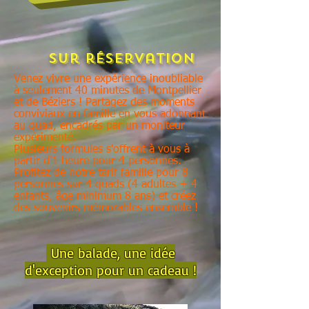
Sur réservation
Venez vivre une expérience inoubliable
à seulement 40 minutes de Montpellier
et de Béziers ! Partagez des moments
conviviaux en famille en vous adonnant
au quad, encadrés par un moniteur
expérimenté.
Plusieurs formules s'offrent à vous à
partir d'1 heure pour 4 personnes.
Profitez de notre tarif famille pour 8
personnes sur 4 quads (4 adultes + 4
enfants, âge minimum 8 ans) et créez
des souvenirs mémorables ensemble !
Une balade, une idée
d'exception pour un cadeau !