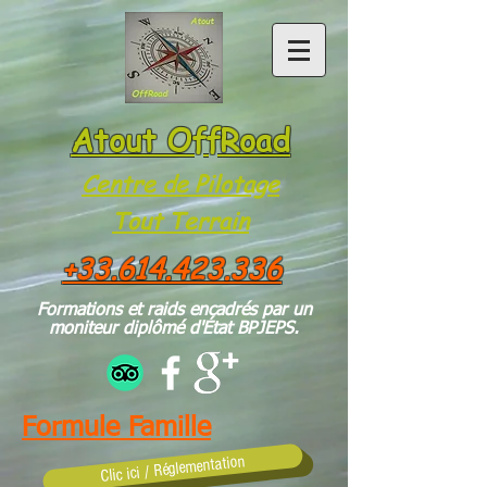
Atout OffRoad
Centre de Pilotage
Tou
t Te
rrain
+33.614.423.336
Formations et raids encadrés par un
moniteur diplômé d'État BPJEPS.
Formule Famille
Clic ici / Réglementation